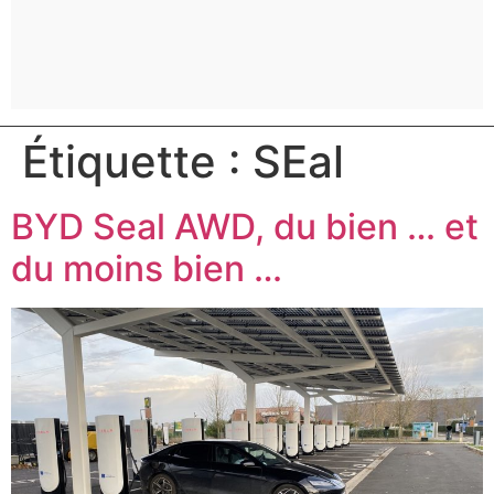
Étiquette :
SEal
BYD Seal AWD, du bien … et
du moins bien …