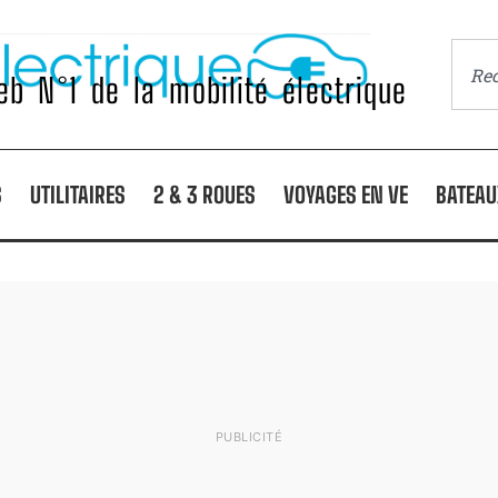
b N°1 de la mobilité électrique
S
UTILITAIRES
2 & 3 ROUES
VOYAGES EN VE
BATEAU