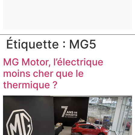
Étiquette :
MG5
MG Motor, l’électrique
moins cher que le
thermique ?