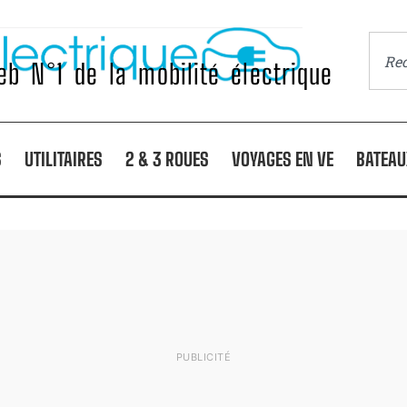
b N°1 de la mobilité électrique
S
UTILITAIRES
2 & 3 ROUES
VOYAGES EN VE
BATEAU