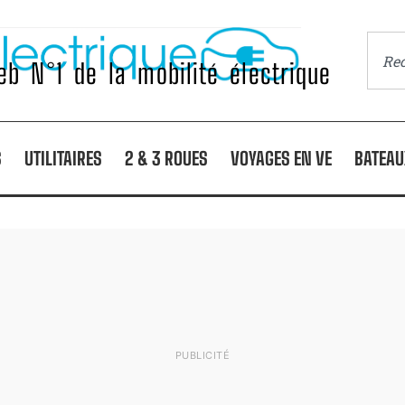
b N°1 de la mobilité électrique
S
UTILITAIRES
2 & 3 ROUES
VOYAGES EN VE
BATEAU