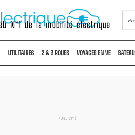
b N°1 de la mobilité électrique
S
UTILITAIRES
2 & 3 ROUES
VOYAGES EN VE
BATEAU