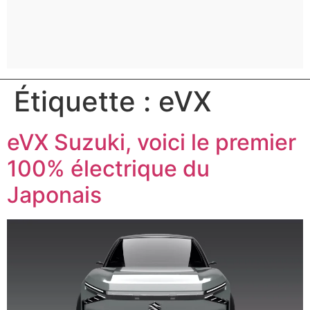
Étiquette :
eVX
eVX Suzuki, voici le premier
100% électrique du
Japonais